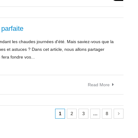
parfaite
ndant les chaudes journées d'été. Mais saviez-vous que la
ues et astuces ? Dans cet article, nous allons partager
 fera fondre vos...
Read More
1
2
3
…
8