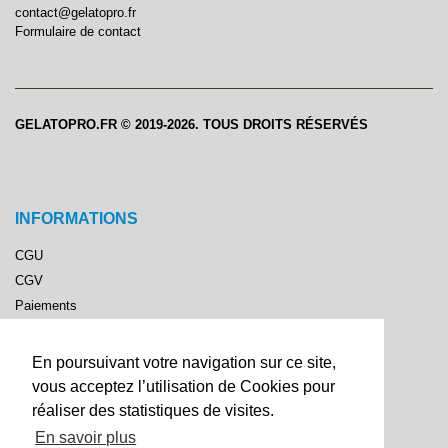
contact@gelatopro.fr
Formulaire de contact
GELATOPRO.FR © 2019-2026. TOUS DROITS RÉSERVÉS
INFORMATIONS
CGU
CGV
Paiements
Politique de confidentialité
Mentions Légales
En poursuivant votre navigation sur ce site,
Droit de rétractation
vous acceptez l’utilisation de Cookies pour
Livraison
réaliser des statistiques de visites.
LIENS RAPIDES
En savoir plus