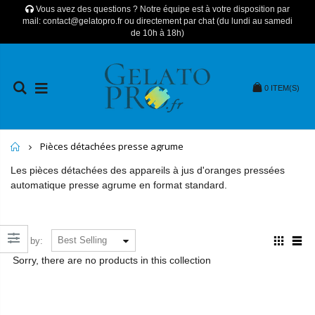
Vous avez des questions ? Notre équipe est à votre disposition par
mail: contact@gelatopro.fr ou directement par chat (du lundi au samedi
de 10h à 18h)
0
ITEM(S)
Home
Pièces détachées presse agrume
Les pièces détachées des appareils à jus d'oranges pressées
automatique presse agrume en format standard.
Sort by:
Sorry, there are no products in this collection