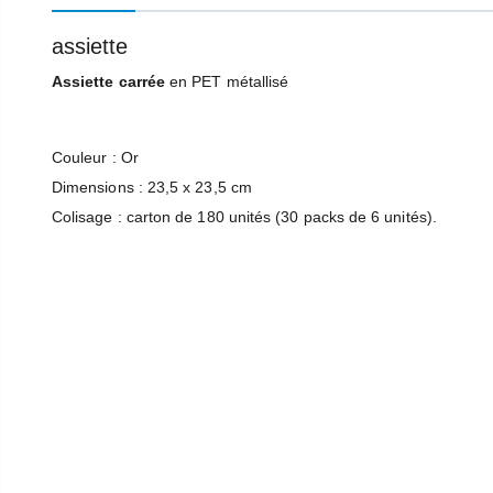
assiette
Interrupteur On/Off Buffalo
Ampoule Chauffante À Vis Incassable Buffalo 250W
Assiette carrée
en PET métallisé
18,99 €
849,99 €
Couleur : Or
Dimensions : 23,5 x 23,5 cm
Molette De Thermostat Buffalo
Poussoir À Aliments Buffalo
Colisage : carton de 180 unités (30 packs de 6 unités).
5,99 €
539,99 €
Thermostat De Sécurité Buffalo Pour Friteuses Buffalo
Percolateur Buffalo 15L 100 Tasses
220,78 €
71,99 €
281,99 €