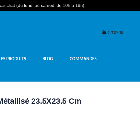
 par chat (du lundi au samedi de 10h à 18h)
0
ITEM(S)
LES PRODUITS
BLOG
COMMANDES
Métallisé 23.5X23.5 Cm