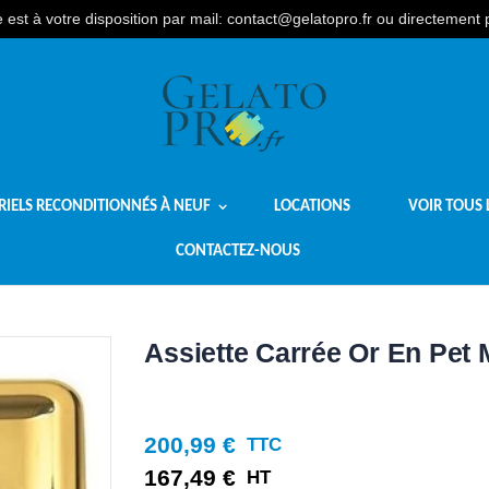
est à votre disposition par mail: contact@gelatopro.fr ou directement
RIELS RECONDITIONNÉS À NEUF
LOCATIONS
VOIR TOUS 
CONTACTEZ-NOUS
Assiette Carrée Or En Pet 
200,99 €
TTC
167,49 €
HT