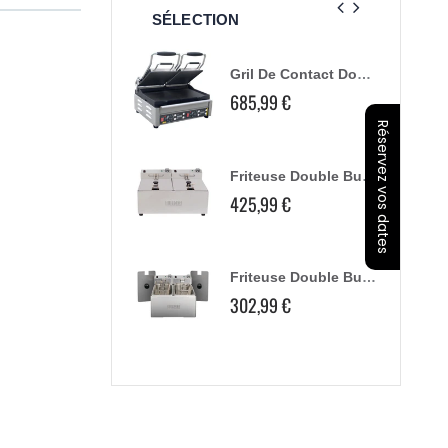
SÉLECTION
Plaque De Découpe 6Mm Buffalo
Gril De Contact Double Buffalo Plaques Lisses
,99 €
685,99 €
Réservez vos dates
Pichet De Remplacement Buffalo Pour Cr836 Et Dr825
Friteuse Double Buffalo - 2X5L 2X2,8Kw
4,70 €
425,99 €
113,99 €
Lame De Coupe Buffalo Pour Hachoir À Viande
Friteuse Double Buffalo - 2X3L
,99 €
302,99 €