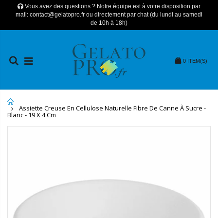
Vous avez des questions ? Notre équipe est à votre disposition par
mail: contact@gelatopro.fr ou directement par chat (du lundi au samedi
de 10h à 18h)
0
ITEM(S)
Home
Assiette Creuse En Cellulose Naturelle Fibre De Canne À Sucre -
Blanc - 19 X 4 Cm