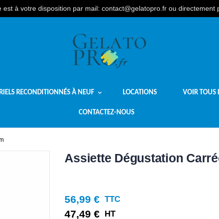
est à votre disposition par mail: contact@gelatopro.fr ou directement
RIELS RECONDITIONNÉS À NEUF
LOCATIONS
VOIR TOUS 
CONTACTEZ-NOUS
Cm
Assiette Dégustation Carré
56,99 €
TTC
47,49 €
HT