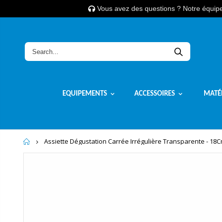
Vous avez des questions ? Notre équipe 
EQUIPEMENTS
ACCESSOIRES
MATÉ
Home
Assiette Dégustation Carrée Irrégulière Transparente - 18