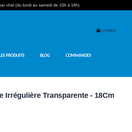
 par chat (du lundi au samedi de 10h à 18h)
0
ITEM(S)
LES PRODUITS
BLOG
COMMANDES
e Irrégulière Transparente - 18Cm