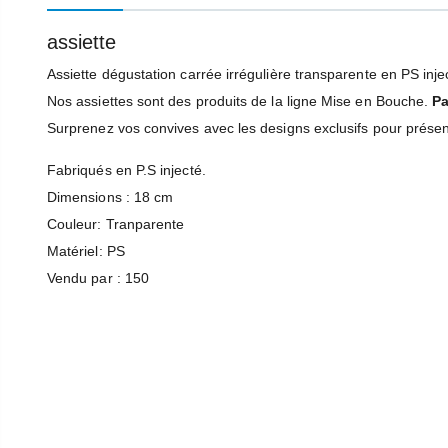
assiette
Interrupteur On/Off Buffalo
Ampoule Chauffante À Vis Incassable Buffalo 250W
Assiette dégustation carrée irrégulière transparente en PS inje
18,99 €
849,99 €
Nos assiettes sont des produits de la ligne Mise en Bouche.
Pa
Surprenez vos convives avec les designs exclusifs pour présen
Fabriqués en P.S injecté.
Molette De Thermostat Buffalo
Poussoir À Aliments Buffalo
Dimensions : 18 cm
5,99 €
539,99 €
Couleur: Tranparente
Matériel: PS
Thermostat De Sécurité Buffalo Pour Friteuses Buffalo
Percolateur Buffalo 15L 100 Tasses
Vendu par : 150
220,78 €
71,99 €
281,99 €