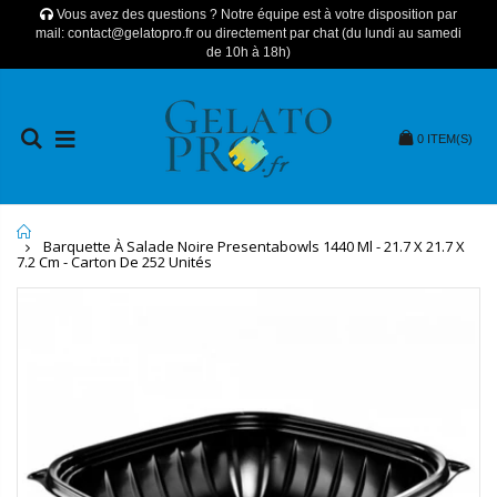
Vous avez des questions ? Notre équipe est à votre disposition par
mail: contact@gelatopro.fr ou directement par chat (du lundi au samedi
de 10h à 18h)
0
ITEM(S)
Home
Barquette À Salade Noire Presentabowls 1440 Ml - 21.7 X 21.7 X
7.2 Cm - Carton De 252 Unités