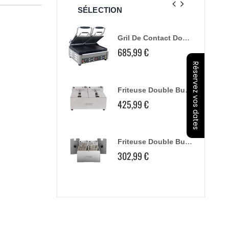
SÉLECTION
Plaque De Découpe 6Mm Buffalo
Gril De Contact Double Buffalo Plaques Lisses
,99 €
685,99 €
Réservez vos dates
Pichet De Remplacement Buffalo Pour Cr836 Et Dr825
Friteuse Double Buffalo - 2X5L 2X2,8Kw
4,70 €
425,99 €
113,99 €
Lame De Coupe Buffalo Pour Hachoir À Viande
Friteuse Double Buffalo - 2X3L
,99 €
302,99 €