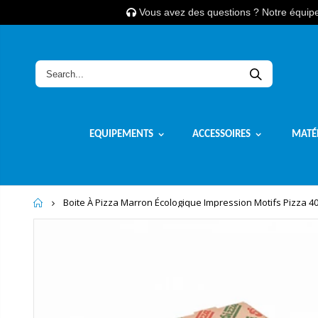
Vous avez des questions ? Notre équipe 
EQUIPEMENTS
ACCESSOIRES
MATÉ
Home
Boite À Pizza Marron Écologique Impression Motifs Pizza 40 