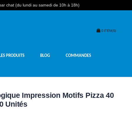
 par chat (du lundi au samedi de 10h à 18h)
0
ITEM(S)
LES PRODUITS
BLOG
COMMANDES
gique Impression Motifs Pizza 40
0 Unités