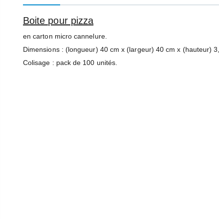
Boite pour pizza
Interrupteur On/Off Buffalo
Ampoule Chauffante À Vis Incassable Buffalo 250W
en carton micro cannelure.
18,99 €
849,99 €
Dimensions : (longueur) 40 cm x (largeur) 40 cm x (hauteur) 3
Colisage : pack de 100 unités.
Molette De Thermostat Buffalo
Poussoir À Aliments Buffalo
5,99 €
539,99 €
Thermostat De Sécurité Buffalo Pour Friteuses Buffalo
Percolateur Buffalo 15L 100 Tasses
220,78 €
71,99 €
281,99 €