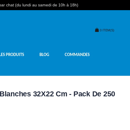
 par chat (du lundi au samedi de 10h à 18h)
0
ITEM(S)
LES PRODUITS
BLOG
COMMANDES
 Blanches 32X22 Cm - Pack De 250