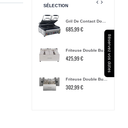
SÉLECTION
Gril De Contact Double Buffalo Plaques Lisses
Ensemble De Buses Pour Farcissage De Saucisses Buffalo
685,99 €
17,99 €
Réservez vos dates
Friteuse Double Buffalo - 2X5L 2X2,8Kw
Disque Éminceur Buffalo 2Mm
425,99 €
39,06 €
109,99 €
Friteuse Double Buffalo - 2X3L
Disque De Vidange Buffalo
302,99 €
28,99 €