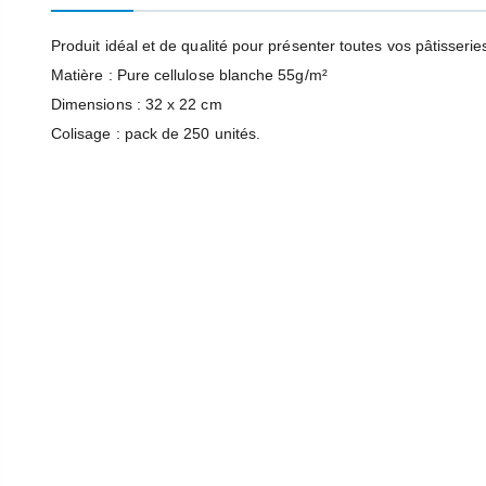
Produit idéal et de qualité pour présenter toutes vos pâtisserie
Matière : Pure cellulose blanche 55g/m²
Ampoule Chauffante À Vis Incassable Buffalo 250W
Friteuse Double Buffalo - 2 X 8L 6Kw Avec Minuterie
Dimensions : 32 x 22 cm
849,99 €
2
Colisage : pack de 250 unités.
Poussoir À Aliments Buffalo
Déshydrateur Alimentaire Inox Buffalo
539,99 €
1
Percolateur Buffalo 15L 100 Tasses
Résistance basse pour BUFFALO DM903
€
71,99 €
1
281,99 €