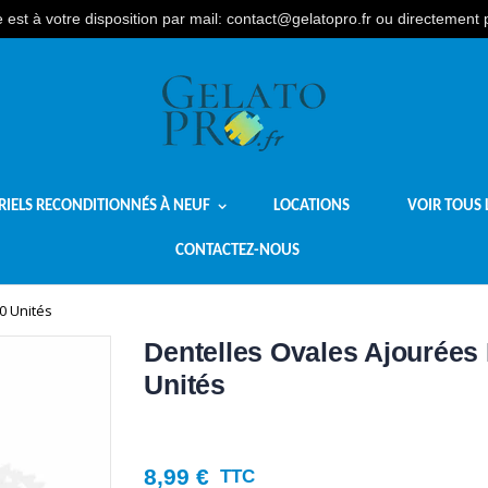
est à votre disposition par mail: contact@gelatopro.fr ou directement
RIELS RECONDITIONNÉS À NEUF
LOCATIONS
VOIR TOUS 
CONTACTEZ-NOUS
0 Unités
Dentelles Ovales Ajourées
Unités
8,99 €
TTC