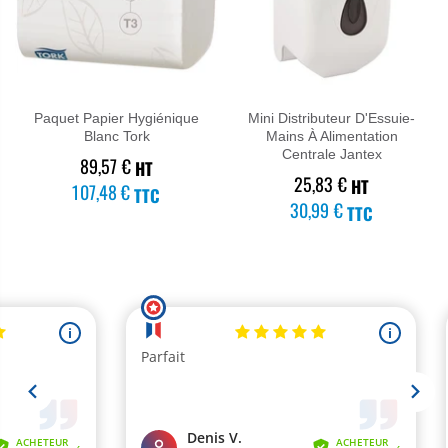
★★★★★
★★★★★
(1 avis)
Paquet Papier Hygiénique
Mini Distributeur D'Essuie-
Blanc Tork
Mains À Alimentation
Centrale Jantex
89,57 €
HT
25,83 €
HT
107,48 €
TTC
30,99 €
TTC