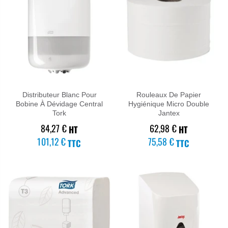
Distributeur Blanc Pour
Rouleaux De Papier
Bobine À Dévidage Central
Hygiénique Micro Double
Tork
Jantex
84,27 €
62,98 €
HT
HT
101,12 €
75,58 €
TTC
TTC