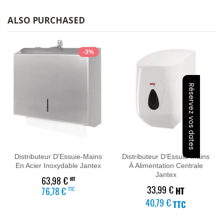
ALSO PURCHASED
-3%
Réservez vos dates
Distributeur D'Essuie-Mains
Distributeur D'Essuie-Mains
En Acier Inoxydable Jantex
À Alimentation Centrale
Jantex
63,98 €
HT
33,99 €
76,78 €
HT
40,79 €
TTC