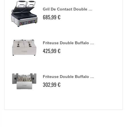
Gril De Contact Double Buffalo Plaques Lisses
Ensemble De Buses Pour Farcissage De Saucisses Buffalo
17,99 €
Friteuse Double Buffalo - 2X5L 2X2,8Kw
Disque Éminceur Buffalo 2Mm
39,06 €
109,99 €
Friteuse Double Buffalo - 2X3L
Disque De Vidange Buffalo
28,99 €